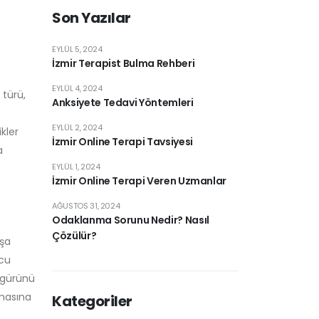
Son Yazılar
EYLÜL 5, 2024
İzmir Terapist Bulma Rehberi
EYLÜL 4, 2024
 türü,
Anksiyete Tedavi Yöntemleri
EYLÜL 2, 2024
kler
İzmir Online Terapi Tavsiyesi
a
EYLÜL 1, 2024
İzmir Online Terapi Veren Uzmanlar
AĞUSTOS 31, 2024
Odaklanma Sorunu Nedir? Nasıl
Çözülür?
ışa
mcu
figürünü
ımasına
Kategoriler