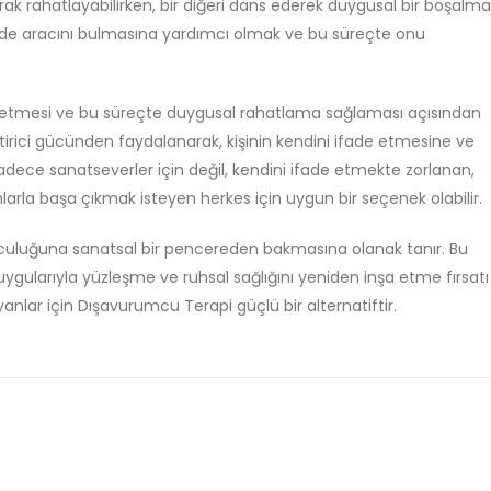
parak rahatlayabilirken, bir diğeri dans ederek duygusal bir boşalma
 ifade aracını bulmasına yardımcı olmak ve bu süreçte onu
şfetmesi ve bu süreçte duygusal rahatlama sağlaması açısından
eştirici gücünden faydalanarak, kişinin kendini ifade etmesine ve
sadece sanatseverler için değil, kendini ifade etmekte zorlanan,
larla başa çıkmak isteyen herkes için uygun bir seçenek olabilir.
lculuğuna sanatsal bir pencereden bakmasına olanak tanır. Bu
ygularıyla yüzleşme ve ruhsal sağlığını yeniden inşa etme fırsatı 
ayanlar için Dışavurumcu Terapi güçlü bir alternatiftir.