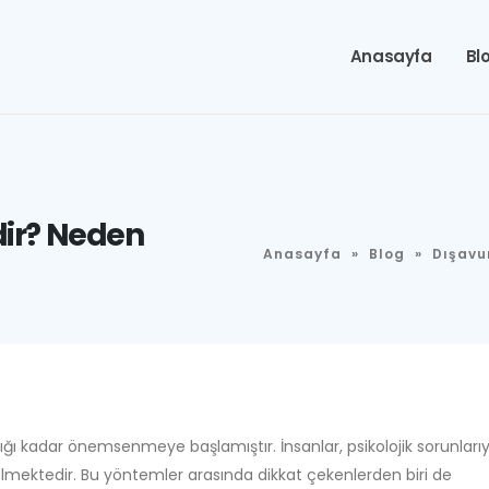
Anasayfa
Bl
ir? Neden
Anasayfa
»
Blog
»
Dışavu
ğı kadar önemsenmeye başlamıştır. İnsanlar, psikolojik sorunlarıy
elmektedir. Bu yöntemler arasında dikkat çekenlerden biri de