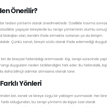
n Önerilir?
bir tedavi yöntemi olarak önerilmektedir. Özellikle travma sonras
atsızlıklar yaşayan bireylerde bu terapi yönteminin olumlu sonuç
l blokajları olan, kendini ifade etmekte zorlanan ya da iletişim
dalıdır. Çünkü sanat, bireyin sözlü olarak ifade edemediği duygula
 de bireysel farkındalığı artırmasıdır. Kişi, terapi sürecinde yapt
angi duyguların neden tetiklendiğini fark eder. Bu farkındalık, kişi
 daha bilinçli adımlar atmasına olanak tanır.
arklı Yönleri
rinden biri, esnek ve bireye özgü bir yaklaşım sunmasıdır. Her bire
r farklı olduğundan, bu terapi yöntemi de kişiye özel olarak