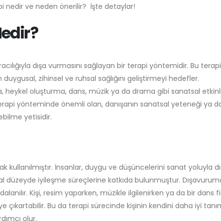
i nedir ve neden önerilir? İşte detaylar!
edir?
acılığıyla dışa vurmasını sağlayan bir terapi yöntemidir. Bu terapi
 duygusal, zihinsel ve ruhsal sağlığını geliştirmeyi hedefler.
heykel oluşturma, dans, müzik ya da drama gibi sanatsal etkinli
Bu terapi yönteminde önemli olan, danışanın sanatsal yeteneği ya d
ebilme yetisidir.
rak kullanılmıştır. İnsanlar, duygu ve düşüncelerini sanat yoluyla d
l düzeyde iyileşme süreçlerine katkıda bulunmuştur. Dışavuru
alanılır. Kişi, resim yaparken, müzikle ilgilenirken ya da bir dans 
ye çıkartabilir. Bu da terapi sürecinde kişinin kendini daha iyi tan
rdımcı olur.