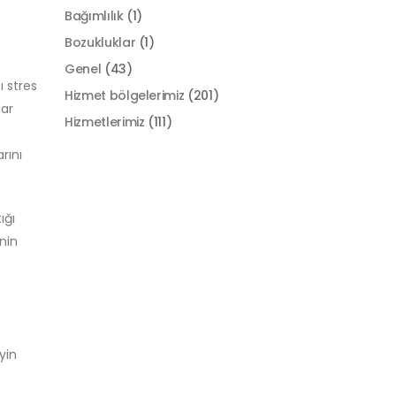
Bağımlılık
(1)
Bozukluklar
(1)
Genel
(43)
ı stres
Hizmet bölgelerimiz
(201)
lar
Hizmetlerimiz
(111)
rını
ığı
nin
yin